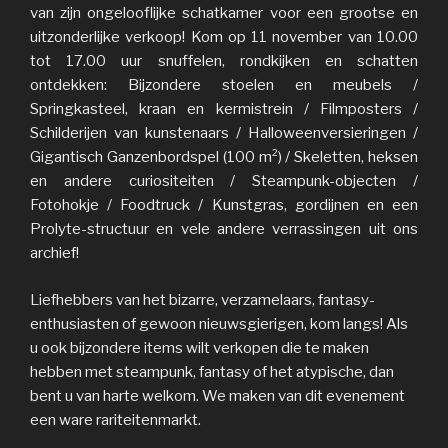
van zijn ongelooflijke schatkamer voor een grootse en
uitzonderlijke verkoop! Kom op 11 november van 10.00
tot 17.00 uur snuffelen, rondkijken en schatten
ontdekken: Bijzondere stoelen en meubels /
Springkasteel, kraan en kermistrein / Filmposters /
Schilderijen van kunstenaars / Halloweenversieringen /
Gigantisch Ganzenbordspel (100 m²) / Skeletten, heksen
en andere curiositeiten / Steampunk-objecten /
Fotohokje / Foodtruck / Kunstgras, gordijnen en een
Prolyte-structuur en vele andere verrassingen uit ons
archief!
Liefhebbers van het bizarre, verzamelaars, fantasy-
enthusiasten of gewoon nieuwsgierigen, kom langs! Als
u ook bijzondere items wilt verkopen die te maken
hebben met steampunk, fantasy of het atypische, dan
bent u van harte welkom. We maken van dit evenement
een ware rariteitenmarkt.