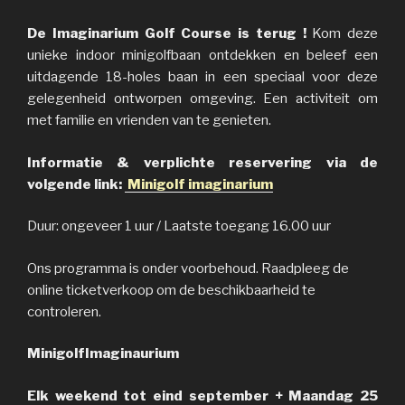
De Imaginarium Golf Course
is terug !
Kom deze
unieke indoor minigolfbaan ontdekken en beleef een
uitdagende 18-holes baan in een speciaal voor deze
gelegenheid ontworpen omgeving. Een activiteit om
met familie en vrienden van te genieten.
Informatie & verplichte reservering via de
volgende link:
Minigolf imaginarium
Duur: ongeveer 1 uur / Laatste toegang 16.00 uur
Ons programma is onder voorbehoud. Raadpleeg de
online ticketverkoop om de beschikbaarheid te
controleren.
MinigolfImaginaurium
Elk weekend tot eind september + Maandag 25