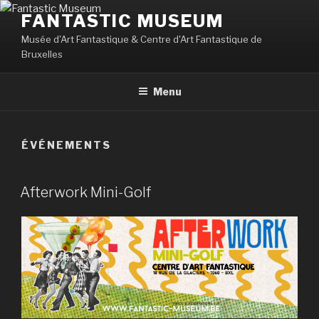
Aller
FANTASTIC MUSEUM
au
Musée d'Art Fantastique & Centre d'Art Fantastique de
contenu
Bruxelles
principal
Menu
ÉVÉNEMENTS
PUBLIÉ
Afterwork Mini-Golf
LE