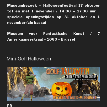
Museumbezoek + Halloweenfestival 17 oktober
tot en met 1 november / 14:00 – 17:00 uur +
speciale openingstijden op 31 oktober en 1
november (zie kassa)
Museum voor Fantastische Kunst / 7
Amerikaansestraa
t
– 1060 – Brussel
PUBLIÉ
Mini-Golf Halloween
LE
FR