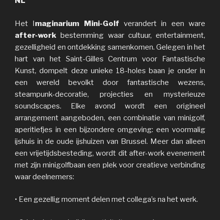
NL
Het I
maginarium Mini-Golf
verandert in een ware
after-work
bestemming waar cultuur, entertainment,
gezelligheid en ontdekking samenkomen. Gelegen in het
hart van het Saint-Gilles Centrum voor Fantastische
Kunst, dompelt deze unieke 18-holes baan je onder in
een wereld bevolkt door fantastische wezens,
steampunk-decoratie, projecties en mysterieuze
soundscapes. Elke avond wordt een origineel
arrangement aangeboden, een combinatie van minigolf,
aperitiefjes in een bijzondere omgeving: een voormalig
ijshuis in de oude ijshuizen van Brussel. Meer dan alleen
een vrijetijdsbesteding, wordt dit after-work evenement
met zijn minigolfbaan een plek voor creatieve verbinding
waar deelnemers:
• Een gezellig moment delen met collega’s na het werk.