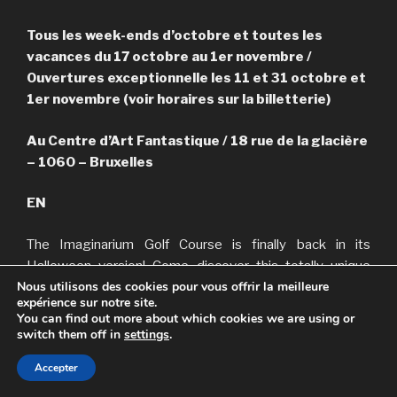
Tous les week-ends d’octobre et toutes les
vacances du 17 octobre au 1er novembre /
Ouvertures exceptionnelle les 11 et 31 octobre et
1er novembre (voir horaires sur la billetterie)
Au Centre d’Art Fantastique / 18 rue de la glacière
– 1060 – Bruxelles
EN
The Imaginarium Golf Course is finally back in its
Halloween version! Come discover this totally unique
Nous utilisons des cookies pour vous offrir la meilleure
mini-golf course and journey along an 18-hole course
expérience sur notre site.
filled with obstacles in a setting specially designed for
You can find out more about which cookies we are using or
the occasion. An activity to enjoy with family and friends.
switch them off in
settings
.
Accepter
Duration: approximately 1 hour