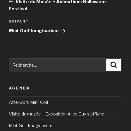
Visite du Musée + Animations Halloween
l’article
Festival
Article
SUIVANT
suivant
Mini-Golf Imaginarium
Recherche
Reche
pour
:
AGENDA
Afterwork Mini-Golf
Visite du musée + Exposition Alice Guy s’affiche
Mini-Golf Imaginarium