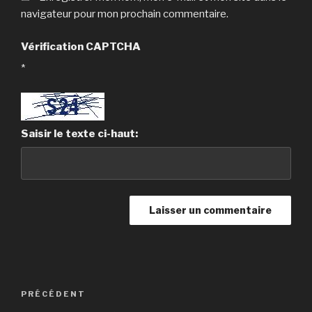
navigateur pour mon prochain commentaire.
Vérification CAPTCHA
*
Saisir le texte ci-haut:
Navigation
Article
PRÉCÉDENT
de
précédent