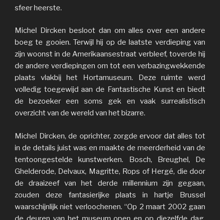
sfeer heerste.
Michel Dircken besloot dan om alles over een andere
boeg te gooien. Terwijl hij op de laatste verdieping van
zijn woonst in de Amerikaansestraat verbleef, toverde hij
de andere verdiepingen om tot een verbazingwekkende
plaats vlakbij het Hortamuseum. Deze ruimte werd
volledig toegewijd aan de Fantastische Kunst en biedt
de bezoeker een soms gek en vaak surrealistisch
overzicht van de wereld van het bizarre.
Michel Dircken, de oprichter, zorgde ervoor dat alles tot
in de details juist was en maakte de meerderheid van de
tentoongestelde kunstwerken. Bosch, Breughel, De
Ghelderode, Delvaux, Magritte, Rops of Hergé, die door
de draaizeef van het derde millennium zijn gegaan,
zouden deze fantasierijke plaats in hartje Brussel
waarschijnlijk niet verloochenen. “Op 2 maart 2002 gaan
de deuren van het museum open en op diezelfde dag,