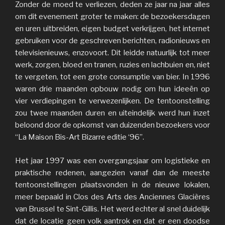
Zonder de moed te verliezen, deden ze jaar na jaar alles
om dit evenement groter te maken: de bezoekersdagen
en uren uitbreiden, eigen budget verkrijgen, het internet
gebruiken voor de geschreven berichten, radionieuws en
televisienieuws, enzovoort. Dit leidde natuurlijk tot meer
werk, zorgen, bloed en tranen, ruzies en lachbuien en, niet
te vergeten, tot een grote consumptie van bier. In 1996
waren drie maanden opbouw nodig om hun ideeën op
vier verdiepingen te verwezenlijken. De tentoonstelling
zou twee maanden duren en uiteindelijk werd hun inzet
beloond door de opkomst van duizenden bezoekers voor
“La Maison Bis-Art Bizarre editie ‘96”.
Het jaar 1997 was een overgangsjaar om logistieke en
praktische redenen, aangezien vanaf dan de meeste
tentoonstellingen plaatsvonden in de nieuwe lokalen,
meer bepaald in Clos des Arts des Anciennes Glacières
van Brussel te Sint-Gillis. Het werd echter al snel duidelijk
dat de locatie geen volk aantrok en dat er een doodse