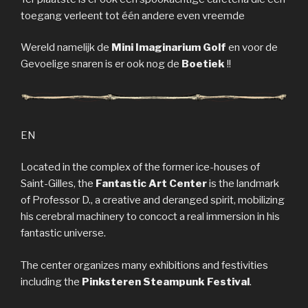
toegang verleent tot één andere even vreemde
Wereld namelijk de
Mini Imaginarium Golf
en voor de
Gevoelige snaren is er ook nog de
Boetiek
!!
EN
Located in the complex of the former ice-houses of
Saint-Gilles, the
Fantastic Art Center
is the landmark
of Professor D., a creative and deranged spirit, mobilizing
his cerebral machinery to concoct a real immersion in his
fantastic universe.
The center organizes many exhibitions and festivities
including the
Pinksteren Steampunk Festival
.