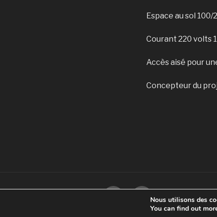
Espace au sol 100/
Courant 220 volts 
Accès aisé pour u
Concepteur du proj
Musée
Instagram
Nous utilisons des coo
d’Art
You can find out mor
Fantastique