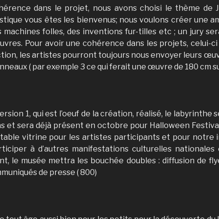
hérence dans le projet, nous avons choisi le thème de J
stique vous êtes les bienvenus; nous voulons créer une am
machines folles, des inventions fur-tilles etc ; un jury se
uvres. Pour avoir une cohérence dans les projets, celui-ci
ection, les artistes pourront toujours nous envoyer leurs œuvr
anneaux ( par exemple 3 ce qui ferait une œuvre de 180 cm s
ersion 1, qui est l’oeuf de la création, réalisé, le labyrinthe
s et sera déjà présent en octobre pour Halloween Festival.
table vitrine pour les artistes participants et pour notre 
iciper à d’autres manifestations culturelles nationales 
, le musée mettra les bouchée doubles : diffusion de flye
ommuniqués de presse ( 800)