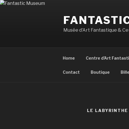
Aller
au
FANTASTI
contenu
principal
Musée d'Art Fantastique & Cen
Home
Centre d’Art Fantast
Contact
Boutique
Bill
LE LABYRINTHE