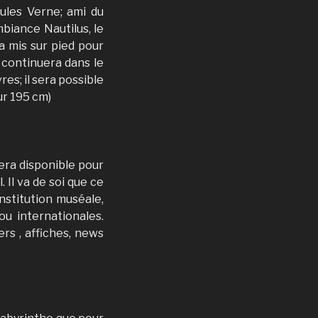
ules Verne; ami du
biance Nautilus, le
ra mis sur pied pour
 continuera dans le
es; il sera possible
ur 195 cm)
 sera disponible pour
 Il va de soi que ce
institution muséale,
ou internationales.
rs , affiches, news