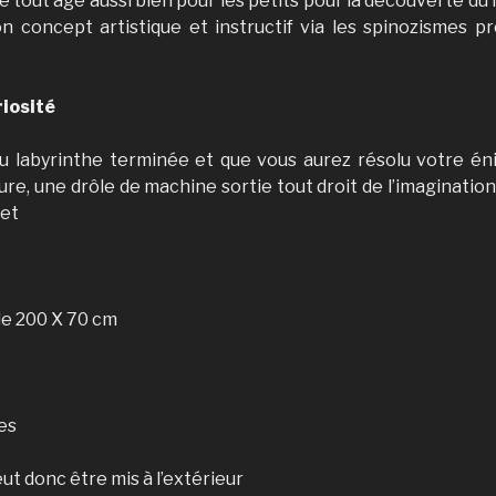
de tout âge aussi bien pour les petits pour la découverte du
n concept artistique et instructif via les spinozismes p
iosité
 du labyrinthe terminée et que vous aurez résolu votre é
ure, une drôle de machine sortie tout droit de l’imaginatio
jet
de 200 X 70 cm
es
eut donc être mis à l’extérieur