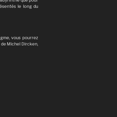
 labyrinthe que pour
résentés le long du
nigme, vous pourrez
n de Michel Dircken,